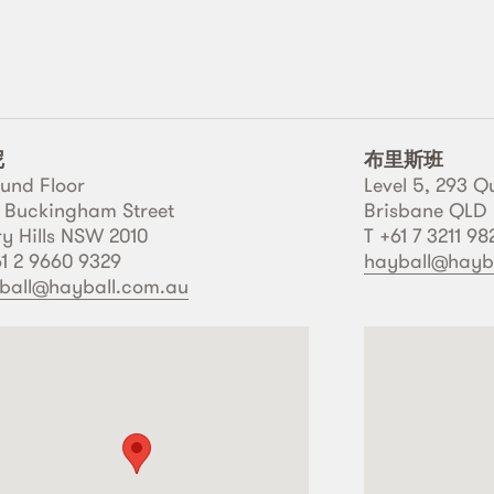
尼
布里斯班
und Floor
Level 5, 293 Q
17 Buckingham Street
Brisbane QLD
ry Hills NSW 2010
T +61 7 3211 9
61 2 9660 9329
hayball@hayb
ball@hayball.com.au