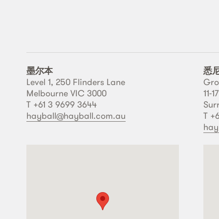
墨尔本
悉
Level 1, 250 Flinders Lane
Gro
Melbourne VIC 3000
11-
T +61 3 9699 3644
Sur
hayball@hayball.com.au
T +
hay