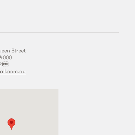
ueen Street
 4000
821
all.com.au