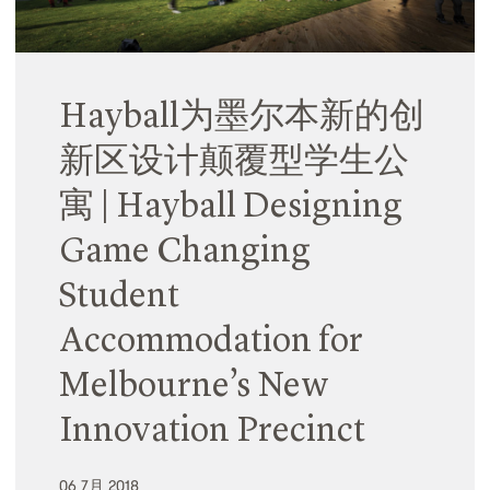
Hayball为墨尔本新的创
新区设计颠覆型学生公
寓 | Hayball Designing
Game Changing
Student
Accommodation for
Melbourne’s New
Innovation Precinct
06 7月 2018