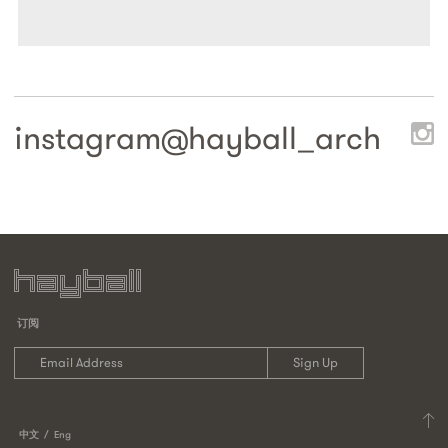
instagram@
hayball_arch
订阅
中文
Eng