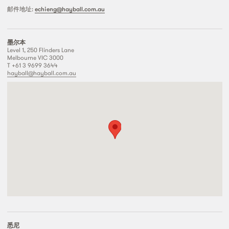
邮件地址:
echieng@hayball.com.au
墨尔本
Level 1, 250 Flinders Lane
Melbourne VIC 3000
T +61 3 9699 3644
hayball@hayball.com.au
悉尼