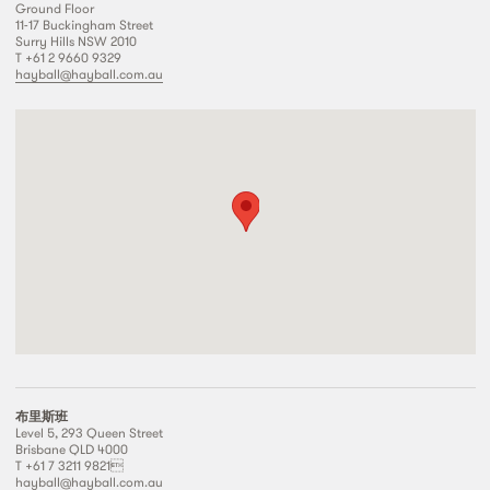
Ground Floor
11-17 Buckingham Street
Surry Hills NSW 2010
T +61 2 9660 9329
hayball@hayball.com.au
布里斯班
Level 5, 293 Queen Street
Brisbane QLD 4000
T +61 7 3211 9821
hayball@hayball.com.au