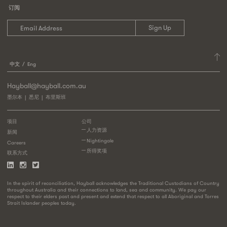
订阅
中文
Eng
Hayball@hayball.com.au
墨尔本
悉尼
布里斯班
项目
公司
人力资源
新闻
Nightingale
Careers
所得奖项
联系方式
In the spirit of reconciliation, Hayball acknowledges the Traditional Custodians of Country
throughout Australia and their connections to land, sea and community. We pay our
respect to their elders past and present and extend that respect to all Aboriginal and Torres
Strait Islander peoples today.