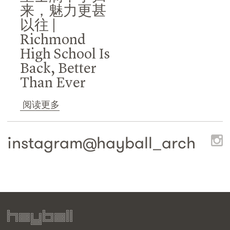
来，魅力更甚
以往 |
Richmond
High School Is
Back, Better
Than Ever
阅读更多
instagram@
hayball_arch