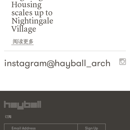
Housing
scales up to
Nightingale
Village
阅读更多
instagram@
hayball_arch
订阅