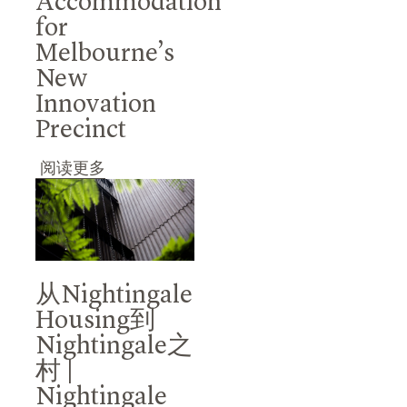
Accommodation
for
Melbourne’s
New
Innovation
Precinct
阅读更多
从Nightingale
Housing到
Nightingale之
村 |
Nightingale