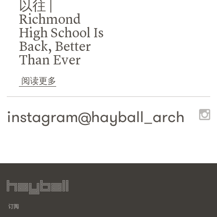
以往 |
Richmond
High School Is
Back, Better
Than Ever
阅读更多
instagram@
hayball_arch
订阅