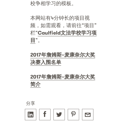
校争相学习的模板。
本网站有4分钟长的项目视
频，如需观看，请前往“项目”
栏“
Caulfield
文法学校学
习项
目
”。
2017
年詹姆斯
–
麦康奈
尔大
奖
决赛入围名单
2017
年詹姆斯
–
麦康奈
尔大
奖
简介
分享