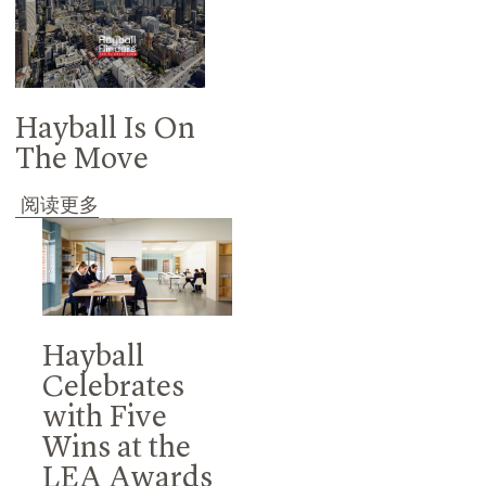
Hayball Is On
The Move
阅读更多
Hayball
Celebrates
with Five
Wins at the
LEA Awards