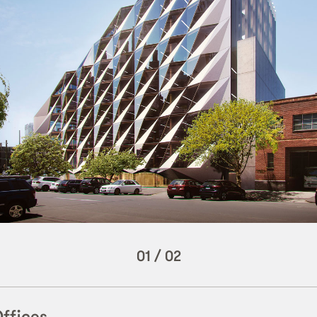
01
/
02
ffices