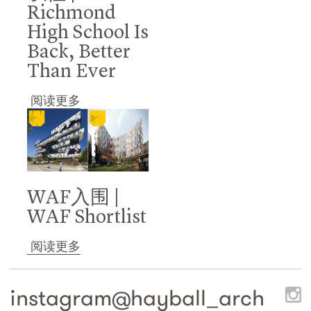
Richmond
High School Is
Back, Better
Than Ever
阅读更多
WAF入围 |
WAF Shortlist
阅读更多
instagram@
hayball_arch